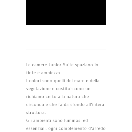
Le camere Junior Suite spaziano in
tinte e ampiezza.
I colori sono quelli del mare e della
vegetazione e costituiscono un
richiamo certo alla natura che
circonda e che fa da sfondo all’intera
struttura.
Gli ambienti sono luminosi ed
essenziali, ogni complemento d’arredo